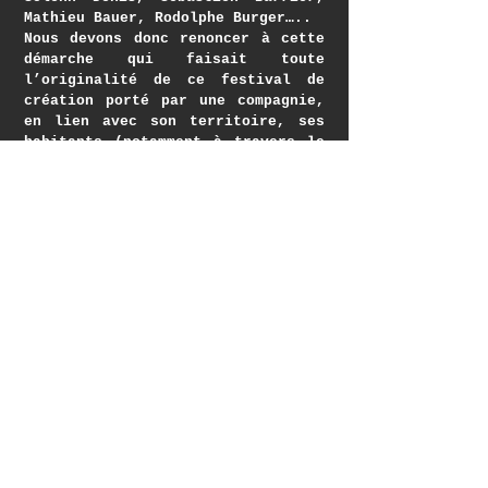
Mathieu Bauer, Rodolphe Burger…..
Nous devons donc renoncer à cette
démarche qui faisait toute
l’originalité de ce festival de
création porté par une compagnie,
en lien avec son territoire, ses
habitants (notamment à travers le
déploiement de projets
participatifs comme « Passion
Disque/3300 Tours ») et des
artistes confirmés. Nous sommes
aujourd’hui très inquiets de la
très probable disparition pure et
simple de notre festival à
Bordeaux.
L'équipe Ouvre le chien / Sept 24
mentions légales
conditions générales de vente