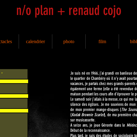
n/o plan + renaud cojo
ctacles
calendrier
photo
film
bib
Je suis né en 1966, j’ai grandi en banlieue d
le quartier de Chambéry où il n’y avait pour
vacances, je partais chez mes grands-parents 
également une ferme (elle a été revendue de
maison pendant les cours afin d’éprouver le pr
Le samedi soir j’allais à la messe, ce qui me l
silence des églises. Je me souviens de mon
de mon premier mange-disques (
The Sound
(
Kodak Brownie Scarlet
), de ma première ch
sur musicassette.
A seize ans, je joue Géronte dans le
Médeci
Début de la reconnaissance.
Plus tard, je suis des études de sociologie t