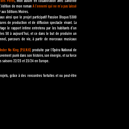
 des Pères
, mon album en collaboration avec Sandrine
s l'édition de mon roman
A l'ennemi qui ne m'a pas laissé
aux Editions Moires.
aux ainsi que le projet participatif Passion Disque/3300
ures de production et de diffusion spectacle vivant.
La
tage le rapport intime entretenu par les habitants d’un
ées 50 à aujourd’hui, et ce dans le but de produire un
sonnel, parcours de vie, à partir de morceaux musicaux
nder No King (P.U.N.K)
produite par l'Opéra National de
uvement punk dans son histoire, son énergie, et sa force
les saisons 22/23 et 23/24 en Europe.
ojets, grâce à des rencontres fortuites et ou peut-être