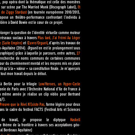
, pop opéra dont la thématique est celle des monstres
ct sur scène par The Married Monk (Discograph Label),
Et
o de Ziggy Stardust
(en tournée européenne 2010/2013,
opose un théâtre-performance confrontant l’individu à
culière à David Bowie est le cœur de ce projet.
prolonger la question de l’identité virtuelle comme moteur
 réseaux sociaux à travers
Plus tard, J’ai Frémi Au Léger
e (Suite Empire)
et
Œuvre/Orgueil
, d’après les travaux de
-Aquitaine (2014).
Orgueil
en est le prolongement sous
aphique) grâce à laquelle je parcours, entre autres,
27
à la recherche de noms communs de certaines communes
autour du cheminement mental et les moyens mis en place
ôt qu’à la « valeur » sa constitution finale. Je m’aperçois
 tout mon travail depuis le début.
à Berlin pour la trilogie
Low/Heroes, un Hyper-Cycle
nie de Paris avec l’Orchestre National d’Ile de France à
 La même année je réalise un clip vidéo pour Bertrand
q7).
 Preuve que le Réel N’Existe Pas
,
forme légère pour deux
dans le cadre du festival FACTS (Festival Arts et Sciences
de travail, je propose le diptyque
Haskell
 thème de la frontière à travers ses acceptations géo-
onal Bordeaux Aquitaine)