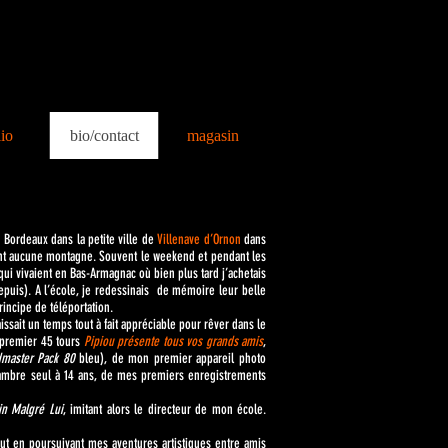
lio
bio/contact
magasin
e Bordeaux dans la petite ville de
Villenave d’Ornon
dans
tant aucune montagne. Souvent le weekend et pendant les
qui vivaient en Bas-Armagnac où bien plus tard j’achetais
puis). A l’école, je redessinais de mémoire leur belle
incipe de téléportation.
aissait un temps tout à fait appréciable pour rêver dans le
 premier 45 tours
Pipiou présente tous vos grands amis
,
master Pack 80
bleu), de mon premier appareil photo
ambre seul à 14 ans, de mes premiers enregistrements
n Malgré Lui
, imitant alors le directeur de mon école.
out en poursuivant mes aventures artistiques entre amis