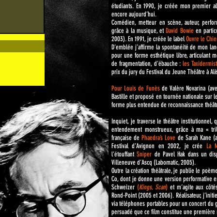
étudiants. En 1990, je créée mon premier a
encore aujourd’hui.
Comédien, metteur en scène, auteur, perform
grâce à la musique, et
David Bowie
en particu
2003). En 1991, je créée le label
Ouvre le Chi
D’emblée j’affirme la spontanéité de mon la
pour une forme esthétique libre, articulant m
de fragmentation, d’ébauche :
l
es Taxidermis
prix du jury du Festival du Jeune Théâtre à Al
Pour Louis de Funès
de Valère Novarina (av
Bastille et proposé en tournée nationale sur 
forme plus entendue de reconnaissance théâtr
Inquiet, je traverse le théâtre institutionnel
entendement monstrueux, grâce à ma « tril
française de
Phaedra’s Love
de Sarah Kane (av
Festival d’Avignon en 2002, je crée
La M
l’étouffant
Sniper
de Pavel Hak dans un disp
Villeneuve d’Ascq (Labomatic, 2005).
Outre la création théâtrale, je publie le poè
Co, dont je donne une version performative e
Schweizer
(
Kings
,
Scan
)
et m’agite aux côté
Rond-Point (2005 et 2006). Réalisateur, j’initi
via téléphones portables pour un concert du
persuadé que ce film constitue une première