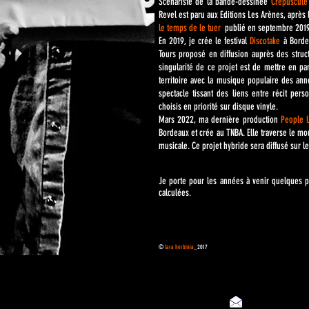
Scénariste de la bande-dessinée
Crépuscule
Revel est paru aux Editions Les Arènes, aprè
le temps de le tuer
publié en septembre 2019 
En 2019, je crée le festival
Discotake
à Borde
Tours proposé en diffusion auprès des struct
singularité de ce projet est de mettre en par
territoire avec la musique populaire des ann
spectacle tissant des liens entre récit per
choisis en priorité sur disque vinyle.
Mars 2022, ma dernière production
People U
Bordeaux et crée au TNBA. Elle traverse le mo
musicale. Ce projet hybride sera diffusé sur 
Je porte pour les années à venir quelques pr
calculées.
©
lara herbinia
_2017