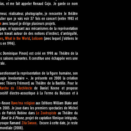
lias, et me fait appeler Renaud Cojo. Je garde ce nom
eur, réalisateur, photographe, je rencontre le théâtre
lier que je vais voir 37 fois en concert (entre 1983 et
en
avec lequel je dirige plusieurs projets.
ngage, m’opposant aux mécanismes de la représentation
on travail autour de des notions d’instinct, d’ambiguïté,
tes
,
What in the World
,
Lolicom
(avec lequel j’obtiens le
ès en 1996).
ec Dominique Pinon) est créé en 1998 au Théâtre de la
les saisons suivantes. Il constitue une échappée vers une
ale.
, questionnant la représentation de la figure humaine, son
ogie involontaire ». Je présente en 2000 la création
ec Thierry Frémont) au Théâtre de la Bastille. Pour le
arche de l’Architecte
de Daniel Keene et propose
ositif électro-acoustique à La Ferme du Buisson et à
me-fleuve
Rave/ma religion
aux Editions William Blake and
n 2005. Je joue dans les premiers spectacles de Michel
s de Patrick Robine dans
Le Zootropiste
au Théâtre du
e
Band In A Phone
, projet de captation filmique intégrale,
 groupe flamand
Zi
ta Swoon
. Encore à cette date, je reste
 mondiale (2008).