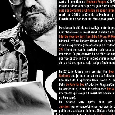
Après la création de
Elephant People
(2007)
forains et dont la musique est jouée en dire
puis j’ai demandé à Christian de jouer l’intr
repris en 2015 à la Cité de la Musique) pr
l’instabilité de son identité. Ma relation parti
Dans la continuité de ce travail, je tente de 
d’un théâtre-vérité investissant le champ des
Effet De Reverbe Sur I Feel Like A Group Of On
Edouard Levé au Théâtre National de Bordeaux
forme d’exposition (photographique et vidéogr
771
kilomètres sur le territoire national 
françaises. Ce projet invite à une réflexion 
pour la construction d’un projet artistique plut
alors à 48 ans, que ce sujet baigne finalement
En 2015, je tourne mon premier film
Low
Berlinois
que je mets en scène à la Philharmo
l’occasion de l’Exposition David Bowie IS.
Belin
J
e Parle En Fou
(Production Wagram/Cin
En janvier 2015, je crée la performance
P
ar la
interprètes qui évoque l’invisibilité sociale, 
de Bordeaux).
En octobre 2017 après deux ans 
Junction
(performance/cinéma), qui aborde le
politiques, sociales et intimes. (Théâtre Nati