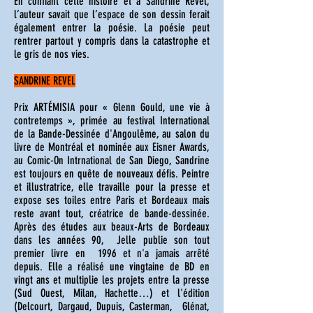
En confiant cette histoire et à Sandrine Revel,
l’auteur savait que l’espace de son dessin ferait
également entrer la poésie. La poésie peut
rentrer partout y compris dans la catastrophe et
le gris de nos vies.
SANDRINE REVEL
Prix ARTÉMISIA pour « Glenn Gould, une vie à
contretemps », primée au festival International
de la Bande-Dessinée d'Angoulême, au salon du
livre de Montréal et nominée aux Eisner Awards,
au Comic-On Intrnational de San Diego, Sandrine
est toujours en quête de nouveaux défis. Peintre
et illustratrice, elle travaille pour la presse et
expose ses toiles entre Paris et Bordeaux mais
reste avant tout, créatrice de bande-dessinée.
Après des études aux beaux-Arts de Bordeaux
dans les années 90, Jelle publie son tout
premier livre en 1996 et n'a jamais arrêté
depuis. Elle a réalisé une vingtaine de BD en
vingt ans et multiplie les projets entre la presse
(Sud Ouest, Milan, Hachette…) et l'édition
(Delcourt, Dargaud, Dupuis, Casterman, Glénat,