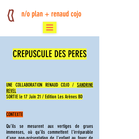
n/o plan + renaud cojo
CREPUSCULE DES PERES
UNE COLLABORATION RENAUD COJO /
SANDRINE
REVEL
SORTIE le 17 Juin 21 / Edition Les Arènes BD
CONTEXTE
Qu’ils se mesurent aux vertiges de grues
immenses, où qu’ils commettent l’irréparable
d’une non-présentation de l’enfant au foyer de