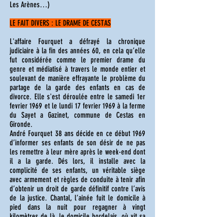
Les Arènes…)
LE FAIT DIVERS : LE DRAME DE CESTAS
L'affaire Fourquet a défrayé la chronique
judiciaire à la fin des années 60, en cela qu’elle
fut considérée comme le premier drame du
genre et médiatisé à travers le monde entier et
soulevant de manière effrayante le problème du
partage de la garde des enfants en cas de
divorce. Elle s'est déroulée entre le samedi 1er
fevrier 1969 et le lundi 17 fevrier 1969 à la ferme
du Sayet a Gazinet, commune de Cestas en
Gironde.
André Fourquet 38 ans décide en ce début 1969
d’informer ses enfants de son désir de ne pas
les remettre à leur mère après le week-end dont
il a la garde. Dés lors, il installe avec la
complicité de ses enfants, un véritable siège
avec armement et règles de conduite à tenir afin
d’obtenir un droit de garde définitif contre l’avis
de la justice. Chantal, l’ainée fuit le domicile à
pied dans la nuit pour regagner à vingt
kilomètres de là, le domicile bordelais, où vit sa