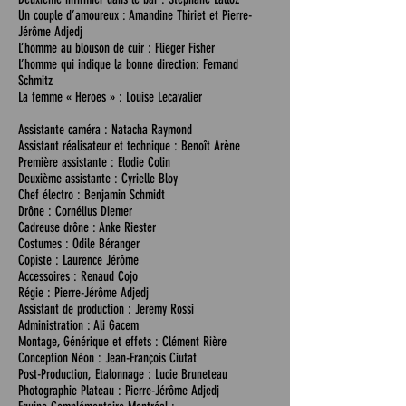
Un couple d’amoureux : Amandine Thiriet et Pierre-
Jérôme Adjedj
L’homme au blouson de cuir : Flieger Fisher
L’homme qui indique la bonne direction: Fernand
Schmitz
La femme « Heroes » : Louise Lecavalier
Assistante caméra : Natacha Raymond
Assistant réalisateur et technique : Benoît Arène
Première assistante : Elodie Colin
Deuxième assistante : Cyrielle Bloy
Chef électro : Benjamin Schmidt
Drône : Cornélius Diemer
Cadreuse drône : Anke Riester
Costumes : Odile Béranger
Copiste : Laurence Jérôme
Accessoires : Renaud Cojo
Régie : Pierre-Jérôme Adjedj
Assistant de production : Jeremy Rossi
Administration : Ali Gacem
Montage, Générique et effets : Clément Rière
Conception Néon : Jean-François Ciutat
Post-Production, Etalonnage : Lucie Bruneteau
Photographie Plateau : Pierre-Jérôme Adjedj