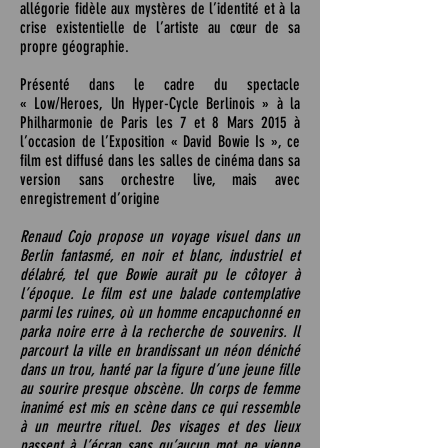
allégorie fidèle aux mystères de l’identité et à la
crise existentielle de l’artiste au cœur de sa
propre géographie.
Présenté dans le cadre du spectacle
« Low/Heroes, Un Hyper-Cycle Berlinois » à la
Philharmonie de Paris les 7 et 8 Mars 2015 à
l’occasion de l’Exposition « David Bowie Is », ce
film est diffusé dans les salles de cinéma dans sa
version sans orchestre live, mais avec
enregistrement d’origine
Renaud Cojo propose un voyage visuel dans un
Berlin fantasmé, en noir et blanc, industriel et
délabré, tel que Bowie aurait pu le côtoyer à
l’époque. Le film est une balade contemplative
parmi les ruines, où un homme encapuchonné en
parka noire erre à la recherche de souvenirs. Il
parcourt la ville en brandissant un néon déniché
dans un trou, hanté par la figure d’une jeune fille
au sourire presque obscène. Un corps de femme
inanimé est mis en scène dans ce qui ressemble
à un meurtre rituel. Des visages et des lieux
passent à l’écran sans qu’aucun mot ne vienne