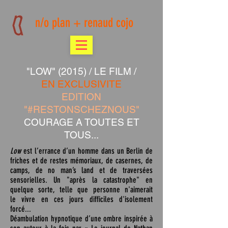
n/o plan + renaud cojo
"LOW" (2015) / LE FILM /
EN EXCLUSIVITE
EDITION
"#RESTONSCHEZNOUS"
COURAGE A TOUTES ET
TOUS...
Low
est l’errance d’un homme dans un Berlin de
friches et de restes mémoriaux, de casernes, de
camps, de no man’s land et de traversées
sensorielles. Un "après la catastrophe" en
quelque sorte, telle que personne n'aimerait
le vivre en ces jours difficiles d'isolement
forcé...
Déambulation hypnotique d’une ombre inspirée à