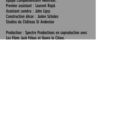
Equipe Complémentaire Montréal :
Premier assistant : Laurent Rojol
Assistant caméra : John Lipsz
Construction décor : Jaden Scholes
Studios du Château St Ambroise
Production : Spectre Productions en coproduction avec
Les Films Jack Fébus et Ouvre le Chien,
Avec la participation du DICRéAM
Avec le soutien du Bureau du Théâtre et de la Danse /
Institut Français d’Allemagne
Produit par Cédric Walter et Olivier Marboeuf
Renaud Cojo et Spectre Productions remercient :
Le C.A.P.C de Bordeaux , Werner Borchert du
Bunkersdatd Wündsdorf, Le Brücke -Museum de Berlin,
Brandenburgische Boden Gesellschaft für
Gründstücksverwaltung und verwertung mbH, Matteo
Canalis Wandel de l’Olympiastadion, Bernhardt Hanke
du Heilstatte Grabowsee, Selim et Elif Ceran Du
Pallasseum Wohnbauten (Berlin-Schöneberg), Haus der
Offiziere à Wündsdorf Waldstadt , Café Neues Ufer
(Berlin-Schöneberg), Fernand Schmitz pour le Tippi
Land (Spreeufer Weg), Jüdisher Friedhof Weißensee,
Hansa Ton Studios (Kreuzberg-Berlin), Hamfelder Hof,
Eve Sälhoff, Mathilde et Elie Fux, Marianne Couranjou,