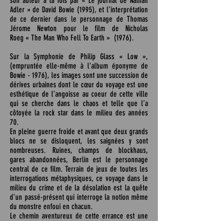
son auteur à la fois par « Le journal de Nathan
Adler » de David Bowie (1995), et l’interprétation
de ce dernier dans le personnage de Thomas
Jérome Newton pour le film de Nicholas
Roeg « The Man Who Fell To Earth » (1976).
Sur la Symphonie de Philip Glass « Low »,
(empruntée elle-même à l’album éponyme de
Bowie - 1976), les images sont une succession de
dérives urbaines dont le cœur du voyage est une
esthétique de l’angoisse au coeur de cette ville
qui se cherche dans le chaos et telle que l’a
côtoyée la rock star dans le milieu des années
70.
En pleine guerre froide et avant que deux grands
blocs ne se disloquent, les saignées y sont
nombreuses. Ruines, champs de blockhaus,
gares abandonnées, Berlin est le personnage
central de ce film. Terrain de jeux de toutes les
interrogations métaphysiques, ce voyage dans le
milieu du crime et de la désolation est la quête
d’un passé-présent qui interroge la notion même
du monstre enfoui en chacun.
Le chemin aventureux de cette errance est une