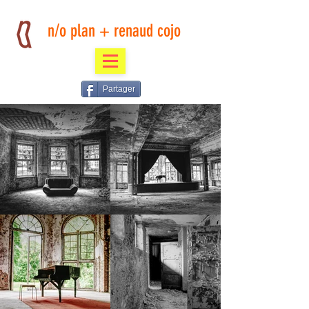
n/o plan + renaud cojo
Partager