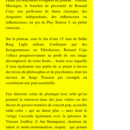
Parmi ces rencontres évoquées au plateau : Vincent
Macaigne, le boucher de proximité de Renaud
Cojo, une professeur de danse classique, des
disquaires indépendants, des influenceurs ou
influenceuses, un jeu de Play Station 5, un prêtre
exorciste…
Sur le plateau, sous le feu d’une 15 aine de Selfie
Ring Light utilisés d’ordinaire par des
Instagrameuses ou Tiktokeuses, Renaud Cojo
s’efface progressivement au profit de son image
décomplexée de toute honte ; honte avec laquelle
il tisse également une partie de ce projet à travers
des textes de philosophes et de psychiatres, dont les
travaux de Serge Tisseron par exemple en
constituent une part essentielle.
Une dérisoire scène de plastique rose, telle qu’on
pourrait la retrouver dans des jeux vidéos ou des
décors de grosses tournées de concert pop, accueille
enfin celui « qui ne danse plus », mais dont le
vertige s’accorde également avec la présence de
Vincent Jouffroy (I Am Stramgram), chanteur de
talent et multi-instrumentiste inspiré, qui permet