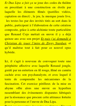
Et Dua Lipa
a fait ça
se joue des codes du théâtre
en procédant à une construction en étoile par
laquelle les éléments filmés (pastilles vidéos,
captation en direct) , le jeu, la musique jouée live,
les textes lus par des invités tirés au sort dans le
public, participent à l’élaboration de cette création
composite, grâce à cette alchimie toute particulière
que Renaud Cojo mettait en œuvre il y a déjà
quinze ans avec son projet
Et puis j’ai demandé à
Christian de jouer l’intro de Ziggy Stardust
, et
qu’il maîtrise tout à fait pour ce nouvel opus
hybride.
Ici, il s’agit à nouveau de convoquer toute une
périphérie affective avec laquelle Renaud jongle,
guidé par un entretien en fil rouge, filmé en caméra
cachée avec son psychanalyste, et avec lequel il
tente de comprendre les mécanismes de la
fascination. Cet exercice périlleux de la mise en
abyme offre alors une œuvre en hyperlien
rassemblant des évènements disparates fabriqués
par la résonance que procure cette attirance fortuite
pour la personne et l’œuvre de Dua Lipa.