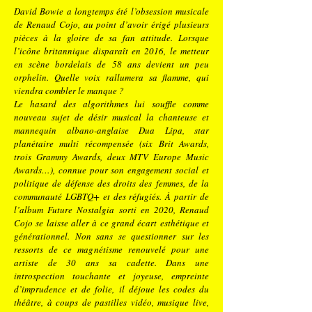
David Bowie a longtemps été l’obsession musicale
de Renaud Cojo, au point d’avoir érigé plusieurs
pièces à la gloire de sa fan attitude. Lorsque
l’icône britannique disparaît en 2016, le metteur
en scène bordelais de 58 ans devient un peu
orphelin. Quelle voix rallumera sa flamme, qui
viendra combler le manque ?
Le hasard des algorithmes lui souffle comme
nouveau sujet de désir musical la chanteuse et
mannequin albano-anglaise Dua Lipa, star
planétaire multi récompensée (six Brit Awards,
trois Grammy Awards, deux MTV Europe Music
Awards…), connue pour son engagement social et
politique de défense des droits des femmes, de la
communauté LGBTQ+ et des réfugiés. À partir de
l’album Future Nostalgia sorti en 2020, Renaud
Cojo se laisse aller à ce grand écart esthétique et
générationnel. Non sans se questionner sur les
ressorts de ce magnétisme renouvelé pour une
artiste de 30 ans sa cadette. Dans une
introspection touchante et joyeuse, empreinte
d’imprudence et de folie, il déjoue les codes du
théâtre, à coups de pastilles vidéo, musique live,