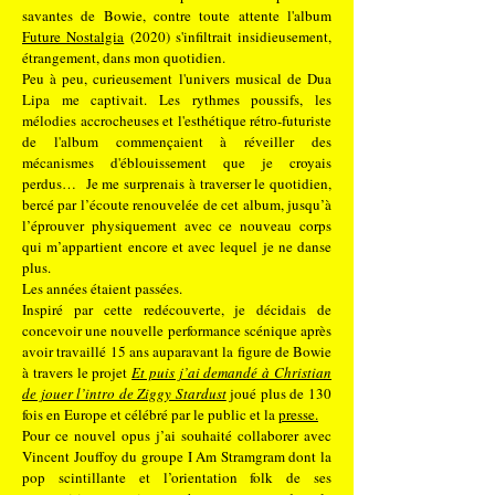
savantes de Bowie, contre toute attente l'album
Future Nostalgia
(2020) s'infiltrait insidieusement,
étrangement, dans mon quotidien.
Peu à peu, curieusement l'univers musical de Dua
Lipa me captivait. Les rythmes poussifs, les
mélodies accrocheuses et l'esthétique rétro-futuriste
de l'album commençaient à réveiller des
mécanismes d'éblouissement que je croyais
perdus… Je me surprenais à traverser le quotidien,
bercé par l’écoute renouvelée de cet album, jusqu’à
l’éprouver physiquement avec ce nouveau corps
qui m’appartient encore et avec lequel je ne danse
plus.
Les années étaient passées.
Inspiré par cette redécouverte, je décidais de
concevoir une nouvelle performance scénique après
avoir travaillé 15 ans auparavant la figure de Bowie
à travers le projet
Et puis j’ai demandé à Christian
de jouer l’intro de Ziggy Stardust
joué plus de 130
fois en Europe et célébré par le public et la
presse.
Pour ce nouvel opus j’ai souhaité collaborer avec
Vincent Jouffoy du groupe I Am Stramgram dont la
pop scintillante et l’orientation folk de ses