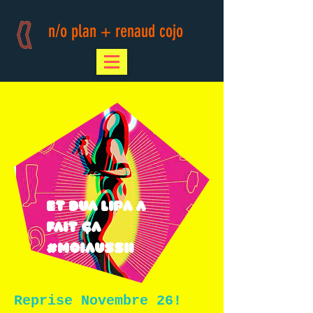
n/o plan + renaud cojo
Et Dua Lipa a
fait ça
#moiaussii
Reprise Novembre 26!