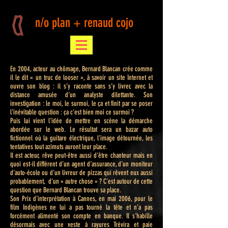
n/o plan + renaud cojo
En 2004, acteur au chômage, Bernard Blancan crée comme
il le dit « un truc de looser », à savoir un site Internet et
ouvre son blog : il s’y raconte sans s’y livrer, avec la
distance amusée d’un analyste dilettante. Son
investigation : le moi, le surmoi, le ça et finit par se poser
l’inévitable question : ça c’est bien moi ce surmoi ?
Puis lui vient l’idée de mettre en scène la démarche
abordée sur le web. Le résultat sera un bazar auto
fictionnel où la guitare électrique, l’image détournée, les
tentatives tout azimuts auront leur place.
Il est acteur, rêve peut-être aussi d’être chanteur mais en
quoi est-il différent d’un agent d’assurance, d’un moniteur
d’auto-école ou d’un livreur de pizzas qui rêvent eux aussi
probablement, d’un « autre chose » ? C’est autour de cette
question que Bernard Blancan trouve sa place.
Son Prix d’interprétation à Cannes, en mai 2006, pour le
film Indigènes ne lui a pas tourné la tête et n’a pas
forcément alimenté son compte en banque. Il s’habille
désormais avec une veste à rayures Trévira et paie