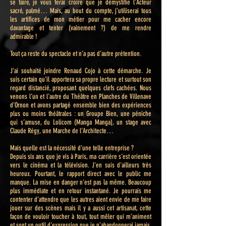
se faire, je vous ferai croire que je démystifie l’Acteur
sacré, palmé… Mais, au bout du compte, j’utiliserai tous
les artifices de mon métier pour me cacher encore
davantage et tenter (vainement ?) de me rendre
admirable !
Tout ça reste du spectacle et n’a pas d’autre prétention.
J’ai souhaité joindre Renaud Cojo à cette démarche. Je
suis certain qu’il apportera sa propre lecture et surtout son
regard distancié, proposant quelques clefs cachées. Nous
venons l’un et l’autre du Théâtre en Planches de Villenave
d’Ornon et avons partagé ensemble bien des expériences
plus ou moins théâtrales : un Groupe Bien, une péniche
qui s’amuse, du Lolicom (Manga Manga), un stage avec
Claude Régy, une Marche de l’Architecte…
Mais quelle est la nécessité d’une telle entreprise ?
Depuis six ans que je vis à Paris, ma carrière s’est orientée
vers le cinéma et la télévision. J’en suis d’ailleurs très
heureux. Pourtant, le rapport direct avec le public me
manque. La mise en danger n’est pas la même. Beaucoup
plus immédiate et en retour instantané. Je pourrais me
contenter d’attendre que les autres aient envie de me faire
jouer sur des scènes mais il y a aussi cet artisanat, cette
façon de vouloir toucher à tout, tout mêler qui m’animent
et sont un outil d’expression que je n’abandonnerai jamais.