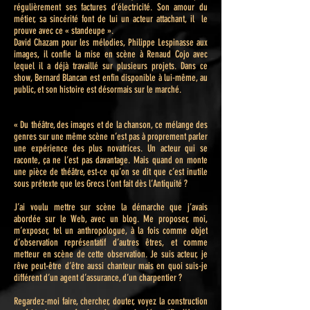
régulièrement ses factures d’électricité. Son amour du
métier, sa sincérité font de lui un acteur attachant, il le
prouve avec ce « standeupe ».
David Chazam pour les mélodies, Philippe Lespinasse aux
images, il confie la mise en scène à Renaud Cojo avec
lequel il a déjà travaillé sur plusieurs projets. Dans ce
show, Bernard Blancan est enfin disponible à lui-même, au
public, et son histoire est désormais sur le marché.
« Du théâtre, des images et de la chanson, ce mélange des
genres sur une même scène n’est pas à proprement parler
une expérience des plus novatrices. Un acteur qui se
raconte, ça ne l’est pas davantage. Mais quand on monte
une pièce de théâtre, est-ce qu’on se dit que c’est inutile
sous prétexte que les Grecs l’ont fait dès l’Antiquité ?
J’ai voulu mettre sur scène la démarche que j’avais
abordée sur le Web, avec un blog. Me proposer, moi,
m’exposer, tel un anthropologue, à la fois comme objet
d’observation représentatif d’autres êtres, et comme
metteur en scène de cette observation. Je suis acteur, je
rêve peut-être d’être aussi chanteur mais en quoi suis-je
différent d’un agent d’assurance, d’un charpentier ?
Regardez-moi faire, chercher, douter, voyez la construction