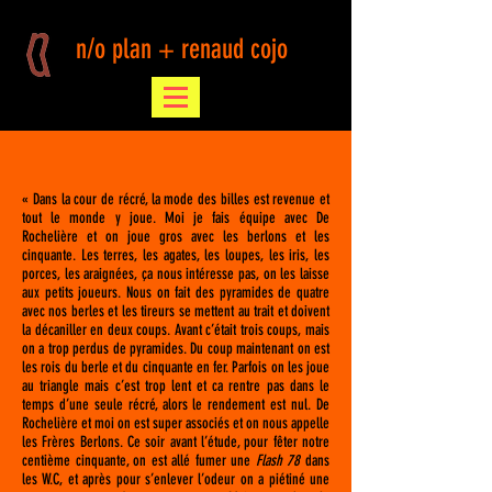
n/o plan + renaud cojo
« Dans la cour de récré, la mode des billes est revenue et
tout le monde y joue. Moi je fais équipe avec De
Rochelière et on joue gros avec les berlons et les
cinquante. Les terres, les agates, les loupes, les iris, les
porces, les araignées, ça nous intéresse pas, on les laisse
aux petits joueurs. Nous on fait des pyramides de quatre
avec nos berles et les tireurs se mettent au trait et doivent
la décaniller en deux coups. Avant c’était trois coups, mais
on a trop perdus de pyramides. Du coup maintenant on est
les rois du berle et du cinquante en fer. Parfois on les joue
au triangle mais c’est trop lent et ca rentre pas dans le
temps d’une seule récré, alors le rendement est nul. De
Rochelière et moi on est super associés et on nous appelle
les Frères Berlons. Ce soir avant l’étude, pour fêter notre
centième cinquante, on est allé fumer une
Flash 78
dans
les W.C, et après pour s’enlever l’odeur on a piétiné une