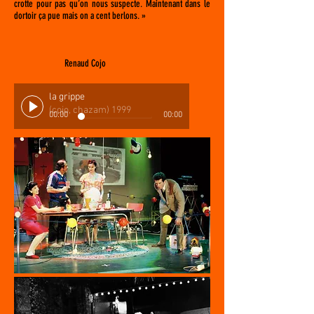
crotte pour pas qu’on nous suspecte. Maintenant dans le
dortoir ça pue mais on a cent berlons. »
Renaud Cojo
la grippe
(cojo, chazam) 1999
00:00
00:00