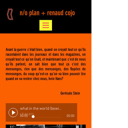
n/o plan + renaud cojo
Avant la guerre c’était bien, quand on croyait tout ce qu’ils
racontaient dans les journaux et dans les magazines, on
croyait tout ce qu’on lisait, et maintenant que c’est de nous
qu’ils parlent, on sait bien que tout ça c’est des
mensonges, rien que des mensonges, des flopées de
mensonges, du coup qu’est-ce qu’on va bien pouvoir lire
quand on va rentrer chez nous, hein Hans?
Gertrude Stein
what in the world (bowie cover)
chazam
00:00
00:00