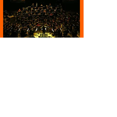
discours
extrait
presse
calendrier
mentions légales