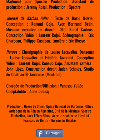
Marboeuf pour Spectre Production. Assistant de
production : Jeremy Rossi. Production : Spectre
Journal de Nathan Adler
: Texte de David Bowie,
Conception : Renaud Cojo. Avec Bertrand Belin.
Musique exécutée en direct : Stef Kamil Carlens.
Conception Vidéo : Laurent Rojol. Scénographie : Eric
Charbeau, Philippe Casaban. Lumière : Eric Blosse
Heroes
: Chorégraphie de Louise Lecavalier. Danseurs
: Louise Lecavalier et Frédéric Tavernini. Conception
Vidéo : Laurent Rojol, Renaud Cojo. Assistant caméra :
John Lipsz. Construction décor: Jaden Scholes. Studio
du Château St Ambroise (Montréal).
Chargée de Production/Diffusion : Vanessa Vallée
Comptabilité : Anne Dulucq
Production : Ouvre Le Chien, Opéra National de Bordeaux, Office
Artistique de la Région Aquitaine, Cité de la Musique, Spectre
Production, Jack Fébus Films. Avec le soutien de l'Institut
Français de Berlin - Bureau du Théâtre.
Partager