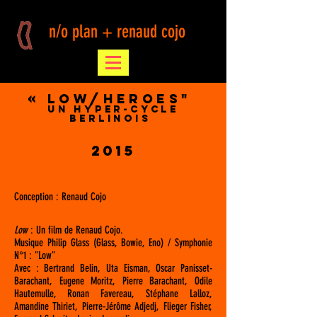
n/o plan + renaud cojo
« Low/Heroes"
Un Hyper-Cycle
Berlinois
2015
Conception : Renaud Cojo
Low
: Un film de Renaud Cojo.
Musique Philip Glass (Glass, Bowie, Eno) / Symphonie
N°1 : "Low"
Avec : Bertrand Belin, Uta Eisman, Oscar Panisset-
Barachant, Eugene Moritz, Pierre Barachant, Odile
Hautemulle, Ronan Favereau, Stéphane Lalloz,
Amandine Thiriet, Pierre-Jérôme Adjedj, Flieger Fisher,