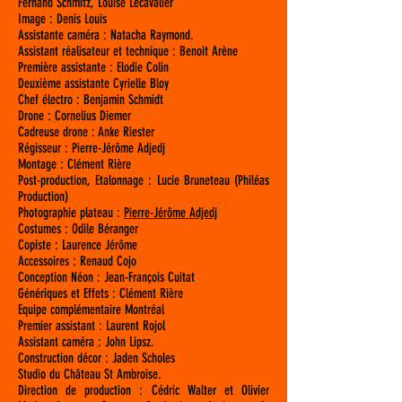
Fernand Schmitz, Louise Lecavalier
Image : Denis Louis
Assistante caméra : Natacha Raymond.
Assistant réalisateur et technique : Benoit Arène
Première assistante : Elodie Colin
Deuxième assistante Cyrielle Bloy
Chef électro : Benjamin Schmidt
Drone : Cornelius Diemer
Cadreuse drone : Anke Riester
Régisseur : Pierre-Jérôme Adjedj
Montage : Clément Rière
Post-production, Etalonnage : Lucie Bruneteau (Philéas
Production)
Photographie plateau :
Pierre-Jérôme Adjedj
Costumes : Odile Béranger
Copiste : Laurence Jérôme
Accessoires : Renaud Cojo
Conception Néon : Jean-François Cuitat
Génériques et Effets : Clément Rière
Equipe complémentaire Montréal
Premier assistant : Laurent Rojol
Assistant caméra : John Lipsz.
Construction décor : Jaden Scholes
Studio du Château St Ambroise.
Direction de production : Cédric Walter et Olivier