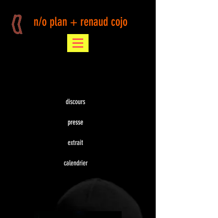
n/o plan + renaud cojo
discours
presse
extrait
calendrier