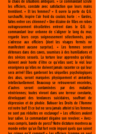
le chaos de situations ambiguës. » Le commandant scrute
les officiers, constate avec satisfaction que leurs mains
tremblent. « Et les femmes? » Il ouvre la porte du Q.G.
surchauffé, inspire l’air froid du couloir, hurle : « Gardes,
faites entrer ces chiennes! » Une dizaine de filles en robes
outrageusement décolletées entrent dans le Q.G. Le
commandant leur ordonne de s’aligner le long du mur,
regarde leurs corps soigneusement sélectionnés, puis
s’adresse aux officiers (dont les visages fermés ne
manifestent aucune surprise). « Les femmes seront
détenues dans des caves, soumises à des humiliations et
des sévices sexuels. La torture leur apprendra qu’elles
doivent avoir honte d’être ce qu’elles sont; le viol leur
enseignera qu’elles ne doivent jamais raconter ce qui leur
sera arrivé! Elles garderont les séquelles psychologiques
des abus, seront marquées physiquement et anéanties
intellectuellement. Beaucoup se retrouveront enceintes,
d’autres seront contaminées par des maladies
vénériennes; toutes vivront dans une terreur constante,
développant des tendances suicidaires, souffrant de
dépression et de phobie. Bafouer les Droits de l’Homme
est notre but! Et ce but ne sera jamais atteint si les femmes
ne sont pas réduites en esclavage! » Les officiers avalent
leur salive. Le commandant dégaine son revolver. « Avez-
vous compris, bande de porcs? Notre dictature montrera au
monde entier qu’un État fort reste impuni quels que soient
les crimes qu’il commet! » Les officiers (comme un seul