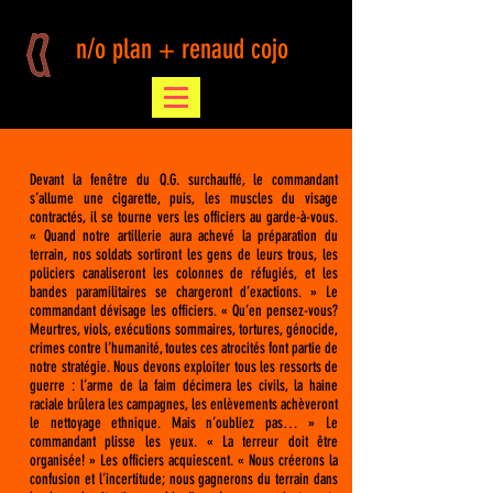
n/o plan + renaud cojo
Devant la fenêtre du Q.G. surchauffé, le commandant
s’allume une cigarette, puis, les muscles du visage
contractés, il se tourne vers les officiers au garde-à-vous.
« Quand notre artillerie aura achevé la préparation du
terrain, nos soldats sortiront les gens de leurs trous, les
policiers canaliseront les colonnes de réfugiés, et les
bandes paramilitaires se chargeront d’exactions. » Le
commandant dévisage les officiers. « Qu’en pensez-vous?
Meurtres, viols, exécutions sommaires, tortures, génocide,
crimes contre l’humanité, toutes ces atrocités font partie de
notre stratégie. Nous devons exploiter tous les ressorts de
guerre : l’arme de la faim décimera les civils, la haine
raciale brûlera les campagnes, les enlèvements achèveront
le nettoyage ethnique. Mais n’oubliez pas… » Le
commandant plisse les yeux. « La terreur doit être
organisée! » Les officiers acquiescent. « Nous créerons la
confusion et l’incertitude; nous gagnerons du terrain dans